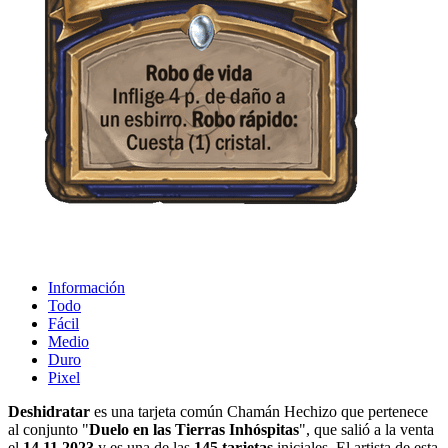
Información
Todo
Fácil
Medio
Duro
Pixel
Deshidratar
es una tarjeta común Chamán Hechizo que pertenece
al conjunto "
Duelo en las Tierras Inhóspitas
", que salió a la venta
el
14.11.2023
y es una de las
145 tarjetas
iniciales. El artista de esta