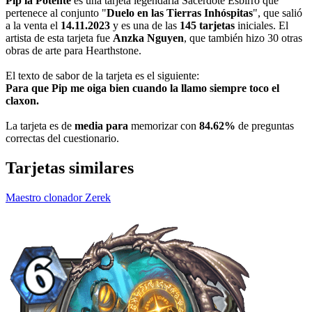
Pip la Potente
es una tarjeta legendaria Sacerdote Esbirro que
pertenece al conjunto "
Duelo en las Tierras Inhóspitas
", que salió
a la venta el
14.11.2023
y es una de las
145 tarjetas
iniciales. El
artista de esta tarjeta fue
Anzka Nguyen
, que también hizo 30 otras
obras de arte para Hearthstone.
El texto de sabor de la tarjeta es el siguiente:
Para que Pip me oiga bien cuando la llamo siempre toco el
claxon.
La tarjeta es de
media para
memorizar con
84.62%
de preguntas
correctas del cuestionario.
Tarjetas similares
Maestro clonador Zerek