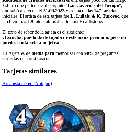
Recadera de cristales del Kabal
es una tarjeta poco común Mago
Esbirro que pertenece al conjunto "
Las Cavernas del Tiempo
",
que salió a la venta el
31.08.2023
y es una de las
147 tarjetas
iniciales. El artista de esta tarjeta fue
L. Lullabi & K. Turovec
, que
también hizo 120 otras obras de arte para Hearthstone.
El texto de sabor de la tarjeta es el siguiente:
«Escucha, puedo darte tajada de este maná premium, pero no
puedes contárselo a mi jefe.»
La tarjeta es de
media para
memorizar con
90%
de preguntas
correctas del cuestionario.
Tarjetas similares
Arcanista etéreo (Antiguo)