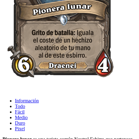
Información
Todo
Fácil
Medio
Duro
Pixel