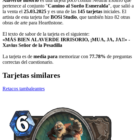
Alaverde ilusorio
es una tarjeta poco común Neutral Esbirro que
pertenece al conjunto "
Camino al Sueño Esmeralda
", que salió a
la venta el
25.03.2025
y es una de las
145 tarjetas
iniciales. El
artista de esta tarjeta fue
BOSi Studio
, que también hizo 82 otras
obras de arte para Hearthstone.
El texto de sabor de la tarjeta es el siguiente:
«MÁS BIEN ALAVERDE IRRISORIO, ¡MUA, JA, JA!!» -
Xavius Señor de la Pesadilla
La tarjeta es de
media para
memorizar con
77.78%
de preguntas
correctas del cuestionario.
Tarjetas similares
Retacos tambaleantes