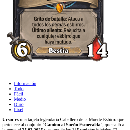
Información
Todo
Fácil
Medio
Duro
Pixel
Ursoc
es una tarjeta legendaria Caballero de la Muerte Esbirro que
pertenece al conjunto "
Camino al Sueño Esmeralda
", que salió a
la venta el
25.03.2025
y es una de las
145 tarjetas
iniciales. El