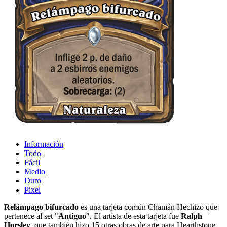
Información
Todo
Fácil
Medio
Duro
Pixel
Relámpago bifurcado
es una tarjeta común Chamán Hechizo que
pertenece al set "
Antiguo
". El artista de esta tarjeta fue
Ralph
Horsley
, que también hizo 15 otras obras de arte para Hearthstone.