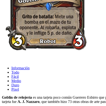
Información
Todo
Fácil
Medio
Duro
Pixel
Goblin de relojería
es una tarjeta poco común Guerrero Esbirro que p
tarjeta fue
A. J. Nazzaro
, que también hizo 73 otras obras de arte pa