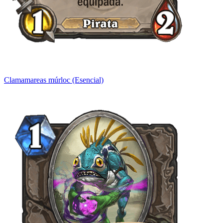
Clamamareas múrloc (Esencial)