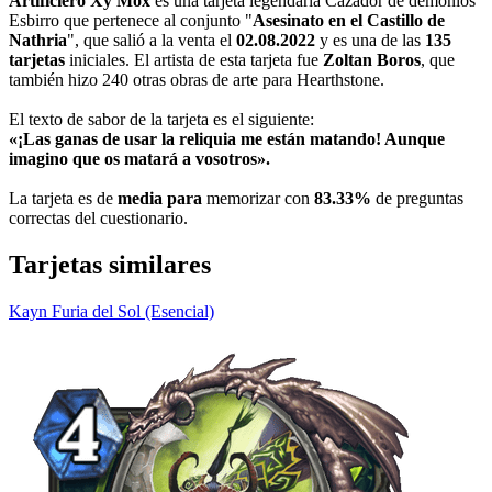
Artificiero Xy'Mox
es una tarjeta legendaria Cazador de demonios
Esbirro que pertenece al conjunto "
Asesinato en el Castillo de
Nathria
", que salió a la venta el
02.08.2022
y es una de las
135
tarjetas
iniciales. El artista de esta tarjeta fue
Zoltan Boros
, que
también hizo 240 otras obras de arte para Hearthstone.
El texto de sabor de la tarjeta es el siguiente:
«¡Las ganas de usar la reliquia me están matando! Aunque
imagino que os matará a vosotros».
La tarjeta es de
media para
memorizar con
83.33%
de preguntas
correctas del cuestionario.
Tarjetas similares
Kayn Furia del Sol (Esencial)