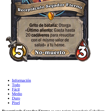
Información
Todo
Fácil
Medio
Duro
Pixel